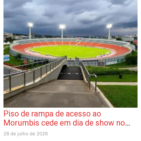
Piso de rampa de acesso ao
Morumbis cede em dia de show no
estádio do São Paulo
28 de julho de 2026