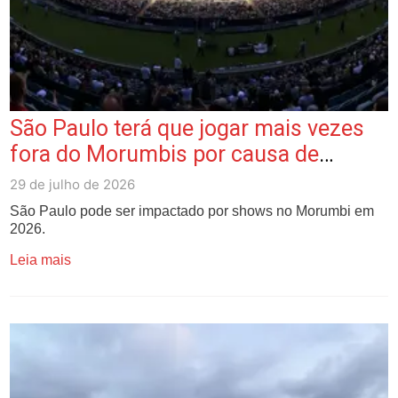
São Paulo terá que jogar mais vezes
fora do Morumbis por causa de
shows em 2026? Checamos
29 de julho de 2026
São Paulo pode ser impactado por shows no Morumbi em
2026.
Leia mais