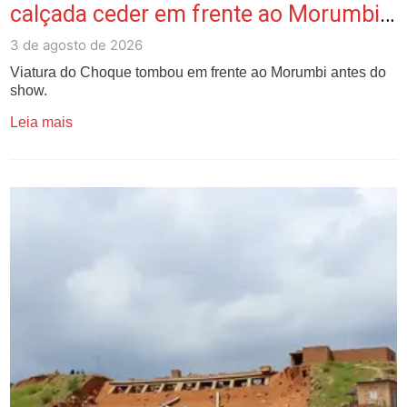
calçada ceder em frente ao Morumbis
antes de show de Harry Styles em SP;
3 de agosto de 2026
vídeo
Viatura do Choque tombou em frente ao Morumbi antes do
show.
Leia mais