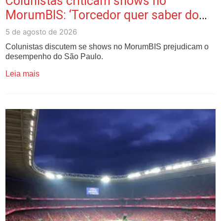
Colunistas criticam shows no
MorumBIS: ‘Torcedor quer saber do
time’
5 de agosto de 2026
Colunistas discutem se shows no MorumBIS prejudicam o
desempenho do São Paulo.
Leia mais