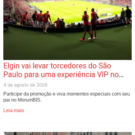
Elgin vai levar torcedores do São
Paulo para uma experiência VIP no
MorumBIS; veja como participar
4 de agosto de 2026
Participe da promoção e viva momentos especiais com seu
pai no MorumBIS.
Leia mais