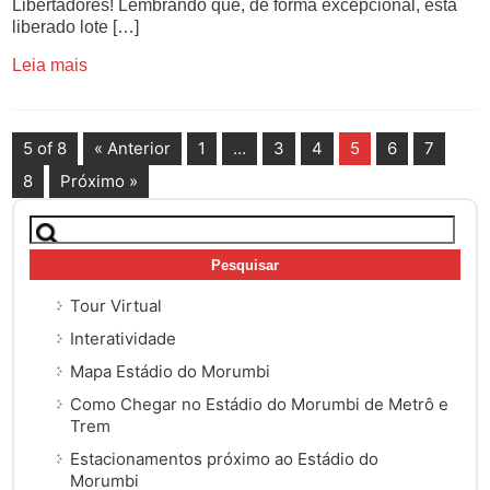
Libertadores! Lembrando que, de forma excepcional, está
liberado lote […]
Leia mais
5 of 8
« Anterior
1
…
3
4
5
6
7
8
Próximo »
Pesquisar
por:
Tour Virtual
Interatividade
Mapa Estádio do Morumbi
Como Chegar no Estádio do Morumbi de Metrô e
Trem
Estacionamentos próximo ao Estádio do
Morumbi