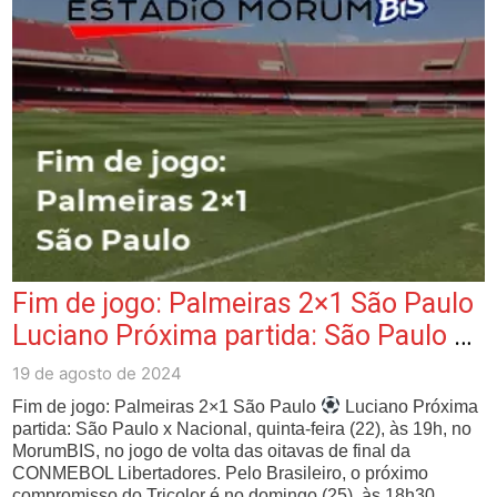
Fim de jogo: Palmeiras 2×1 São Paulo
Luciano Próxima partida: São Paulo x
Nac…
19 de agosto de 2024
Fim de jogo: Palmeiras 2×1 São Paulo
Luciano Próxima
partida: São Paulo x Nacional, quinta-feira (22), às 19h, no
MorumBIS, no jogo de volta das oitavas de final da
CONMEBOL Libertadores. Pelo Brasileiro, o próximo
compromisso do Tricolor é no domingo (25), às 18h30,