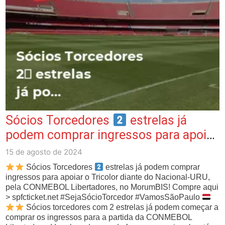
Sócios Torcedores
estrelas já
podem comprar ingressos para apoiar
o T…
15 de agosto de 2024
Sócios Torcedores
estrelas já podem comprar
ingressos para apoiar o Tricolor diante do Nacional-URU,
pela CONMEBOL Libertadores, no MorumBIS! Compre aqui
> spfcticket.net #SejaSócioTorcedor #VamosSãoPaulo
Sócios torcedores com 2 estrelas já podem começar a
comprar os ingressos para a partida da CONMEBOL