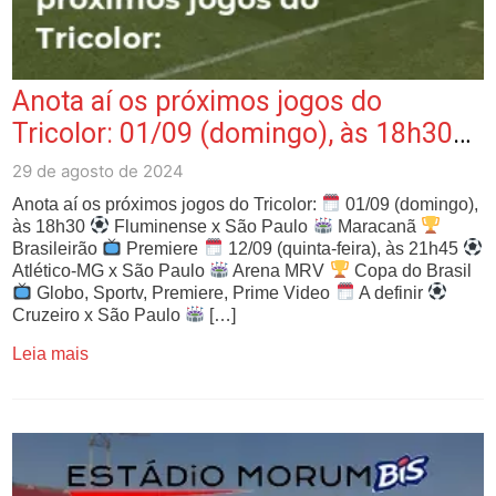
Anota aí os próximos jogos do
Tricolor: 01/09 (domingo), às 18h30
Fluminense …
29 de agosto de 2024
Anota aí os próximos jogos do Tricolor:
01/09 (domingo),
às 18h30
Fluminense x São Paulo
Maracanã
Brasileirão
Premiere
12/09 (quinta-feira), às 21h45
Atlético-MG x São Paulo
Arena MRV
Copa do Brasil
Globo, Sportv, Premiere, Prime Video
A definir
Cruzeiro x São Paulo
[…]
Leia mais