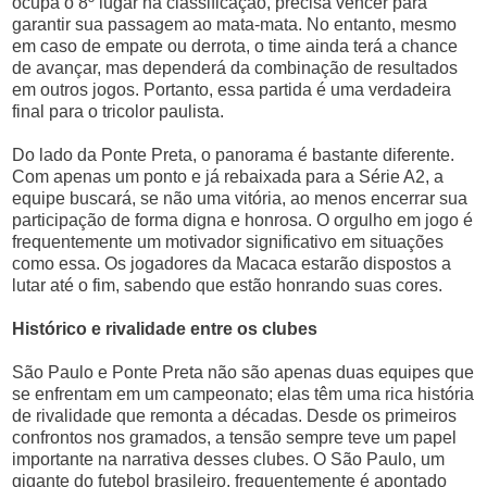
ocupa o 8º lugar na classificação, precisa vencer para
garantir sua passagem ao mata-mata. No entanto, mesmo
em caso de empate ou derrota, o time ainda terá a chance
de avançar, mas dependerá da combinação de resultados
em outros jogos. Portanto, essa partida é uma verdadeira
final para o tricolor paulista.
Do lado da Ponte Preta, o panorama é bastante diferente.
Com apenas um ponto e já rebaixada para a Série A2, a
equipe buscará, se não uma vitória, ao menos encerrar sua
participação de forma digna e honrosa. O orgulho em jogo é
frequentemente um motivador significativo em situações
como essa. Os jogadores da Macaca estarão dispostos a
lutar até o fim, sabendo que estão honrando suas cores.
Histórico e rivalidade entre os clubes
São Paulo e Ponte Preta não são apenas duas equipes que
se enfrentam em um campeonato; elas têm uma rica história
de rivalidade que remonta a décadas. Desde os primeiros
confrontos nos gramados, a tensão sempre teve um papel
importante na narrativa desses clubes. O São Paulo, um
gigante do futebol brasileiro, frequentemente é apontado