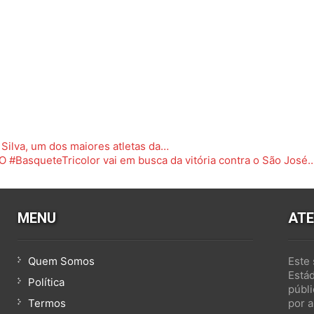
Silva, um dos maiores atletas da…
 O #BasqueteTricolor vai em busca da vitória contra o São José
MENU
AT
Quem Somos
Este 
Está
Política
públ
Termos
por a