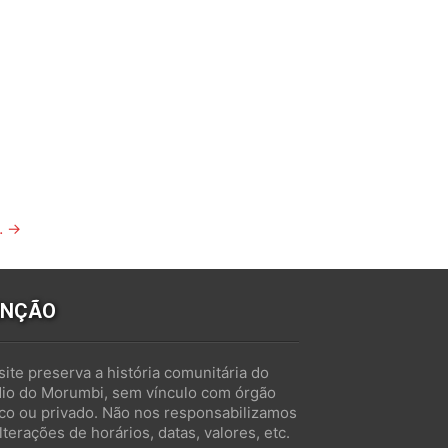
…
→
ENÇÃO
site preserva a história comunitária do
dio do Morumbi, sem vínculo com órgão
ico ou privado. Não nos responsabilizamos
lterações de horários, datas, valores, etc.