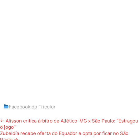
Facebook do Tricolor
Post
←
Alisson critica árbitro de Atlético-MG x São Paulo: “Estragou
o jogo”
navigation
Zubeldía recebe oferta do Equador e opta por ficar no São
Paulo
→