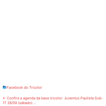
Facebook do Tricolor
Post
←
Confira a agenda da base tricolor: Juventus Paulista Sub-
17 28/09 (sábado) …
navigation