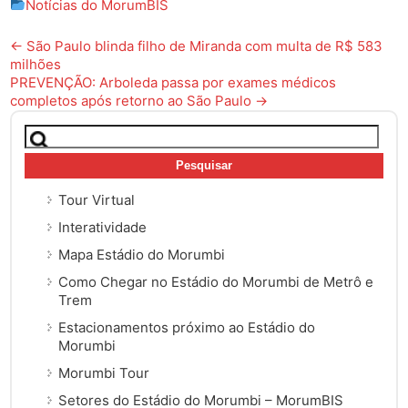
Notícias do MorumBIS
Post
←
São Paulo blinda filho de Miranda com multa de R$ 583
milhões
navigation
PREVENÇÃO: Arboleda passa por exames médicos
completos após retorno ao São Paulo
→
Pesquisar
por:
Tour Virtual
Interatividade
Mapa Estádio do Morumbi
Como Chegar no Estádio do Morumbi de Metrô e
Trem
Estacionamentos próximo ao Estádio do
Morumbi
Morumbi Tour
Setores do Estádio do Morumbi – MorumBIS