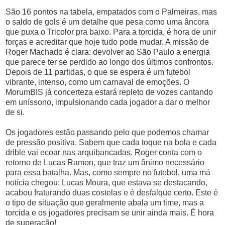
São 16 pontos na tabela, empatados com o Palmeiras, mas
o saldo de gols é um detalhe que pesa como uma âncora
que puxa o Tricolor pra baixo. Para a torcida, é hora de unir
forças e acreditar que hoje tudo pode mudar. A missão de
Roger Machado é clara: devolver ao São Paulo a energia
que parece ter se perdido ao longo dos últimos confrontos.
Depois de 11 partidas, o que se espera é um futebol
vibrante, intenso, como um carnaval de emoções. O
MorumBIS já concerteza estará repleto de vozes cantando
em uníssono, impulsionando cada jogador a dar o melhor
de si.
Os jogadores estão passando pelo que podemos chamar
de pressão positiva. Sabem que cada toque na bola e cada
drible vai ecoar nas arquibancadas. Roger conta com o
retorno de Lucas Ramon, que traz um ânimo necessário
para essa batalha. Mas, como sempre no futebol, uma má
notícia chegou: Lucas Moura, que estava se destacando,
acabou fraturando duas costelas e é desfalque certo. Este é
o tipo de situação que geralmente abala um time, mas a
torcida e os jogadores precisam se unir ainda mais. É hora
de superação!